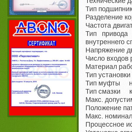
Технические д
Тип подшипн
Разделение к
Частота двига
Тип привода
внутреннего с
Напряжение д
Число входов
Материал раб
Тип установк
Тип муфты н
Тип смазки к
Макс. допуст
Положение па
Макс. номина
Процессное 