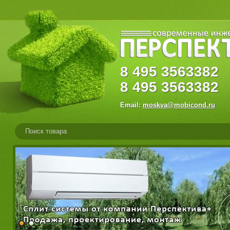
8
495
356338
8
495
3563382
Email:
moskva@mobicond.ru