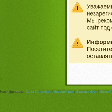
Уважае
незареги
Мы реко
сайт под
Информ
Посетит
оставлят
Наши филиалы:
Санкт-Петербург
/
Новосибирск
/
Екатеринбург
/
Нижний