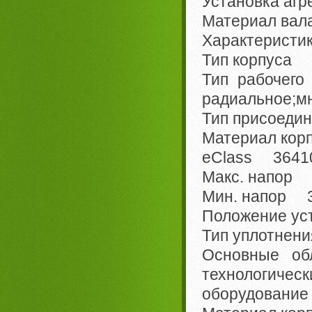
Установка агр
Материал вала
Характеристи
Тип корпуса 
Тип рабочег
радиальное;мн
Тип присоед
Материал кор
eClass 36410
Макс. напор 
Мин. напор 3
Положение ус
Тип уплотнен
Основные о
технологиче
оборудование