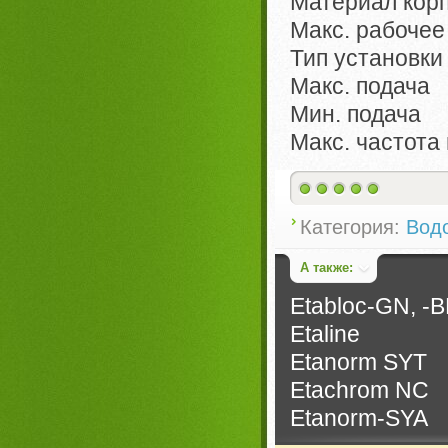
Материал кор
Макс. рабоче
Тип установк
Макс. подача
Мин. подача
Макс. частот
Категория:
Вод
А также:
Etabloc-GN, -B
Etaline
Etanorm SYT
Etachrom NC
Etanorm-SYA