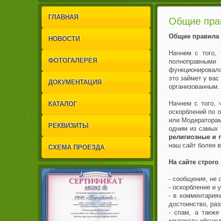
1
2
ГЛАВНАЯ
Общие пра
Общие правила 
НОВОСТИ
Начнем с того,
ФОТОГАЛЕРЕЯ
полноправными
функционировало
это займет у вас
ДОКУМЕНТАЦИЯ
организованным.
Начнем с того, 
КАТАЛОГ
оскорблений по 
или Модераторам
РЕКВИЗИТЫ
одним из самых 
религиозные и 
наш сайт более 
СХЕМА ПРОЕЗДА
На сайте строго
- сообщения, не 
- оскорбление и 
- в комментария
достоинство, ра
- спам, а такж
контексту обсуж