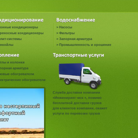
онные кондиционеры
>
Насосы
реносные кондиционеры
>
Фильтры
лит-системы
>
Запорная арматура
нкойлы
>
Промышленность и орошение
тлы и колонки
порная арматура
зовые обогреватели
ектрические обогреватели
Служба доставки компании
«Инжиниринг-мск », помимо
бесплатной доставки грузов
для клиентов компании, окажет
услуги по перевозке грузов