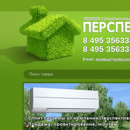
8
495
356
8
495
35633
Email:
moskva@mobicond