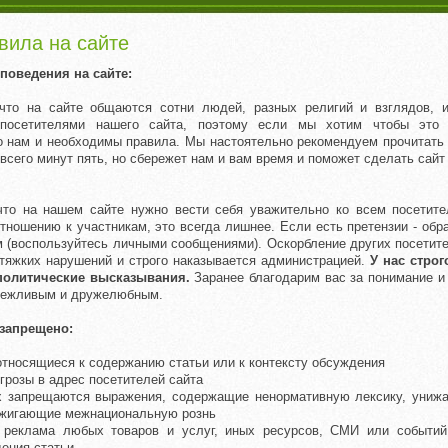
вила на сайте
поведения на сайте:
 что на сайте общаются сотни людей, разных религий и взглядов, 
 посетителями нашего сайта, поэтому если мы хотим чтобы это
 нам и необходимы правила. Мы настоятельно рекомендуем прочитать
 всего минут пять, но сбережет нам и вам время и поможет сделать сай
что на нашем сайте нужно вести себя уважительно ко всем посетите
отношению к участникам, это всегда лишнее. Если есть претензии - об
 (воспользуйтесь личными сообщениями). Оскорбление других посетите
тяжких нарушений и строго наказывается администрацией.
У нас строг
политические высказывания.
Заранее благодарим вас за понимание и
вежливым и дружелюбным.
 запрещено:
относящиеся к содержанию статьи или к контексту обсуждения
угрозы в адрес посетителей сайта
х запрещаются выражения, содержащие ненормативную лексику, униж
зжигающие межнациональную рознь
е реклама любых товаров и услуг, иных ресурсов, СМИ или событий
дения статьи