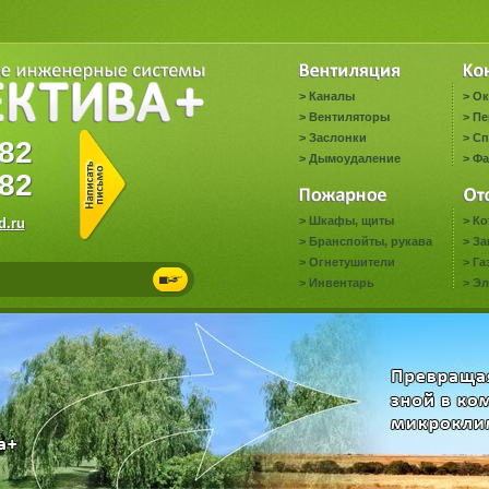
>
Каналы
>
Ок
>
Вентиляторы
>
Пе
>
Заслонки
>
Сп
3382
>
Дымоудаление
>
Фа
82
>
Шкафы, щиты
>
Ко
.ru
>
Бранспойты, рукава
>
За
>
Огнетушители
>
Га
>
Инвентарь
>
Эл