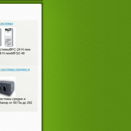
системы
истемыBFC-24 H new
8 H newMFS2-48
-системы средне и
истемы средне и
апор от 90 Па до 292