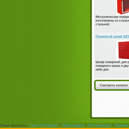
Металлические пожар
изготовлены из стальн
стальной
Пожарный шкаф ШП
Шкаф пожарный, для 
пожарного крана и дву
либо для
Смотреть каталог
Наши филиалы:
Санкт-Петербург
/
Новосибирск
/
Екатеринбург
/
Нижний