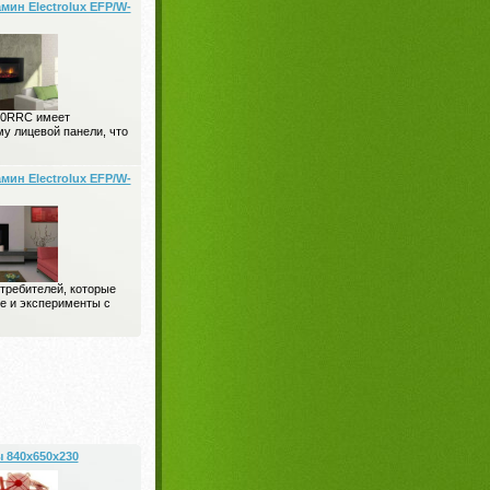
мин Electrolux EFP/W-
00RRC имеет
у лицевой панели, что
мин Electrolux EFP/W-
требителей, которые
е и эксперименты с
840x650x230