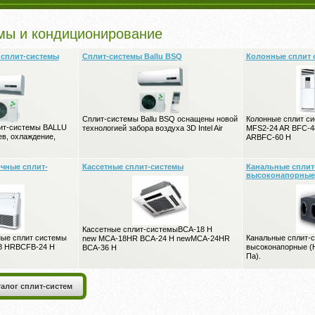
мы и кондиционирование
сплит-системы
Сплит-системы Ballu BSQ
Колонные сплит 
Сплит-системы Ballu BSQ оснащены новой
Колонные сплит с
ит-системы BALLU
технологией забора воздуха 3D Intel Air
MFS2-24 AR BFC-4
ев, охлаждение,
ARBFC-60 H
чные сплит-
Кассетные сплит-системы
Канальные сплит
высоконапорные
Кассетные сплит-системыBCA-18 H
ные сплит системы
Канальные сплит-с
new MCA-18HR BCA-24 H newMCA-24HR
8 HRBCFB-24 H
высоконапорные (Н
BCA-36 H
Па).
талог сплит-систем