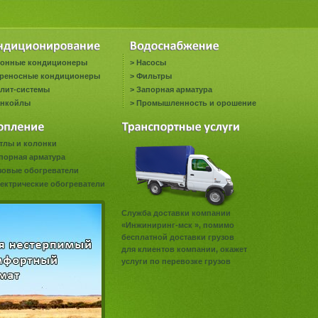
онные кондиционеры
>
Насосы
реносные кондиционеры
>
Фильтры
лит-системы
>
Запорная арматура
нкойлы
>
Промышленность и орошение
тлы и колонки
порная арматура
зовые обогреватели
ектрические обогреватели
Служба доставки компании
«Инжиниринг-мск », помимо
бесплатной доставки грузов
для клиентов компании, окажет
услуги по перевозке грузов