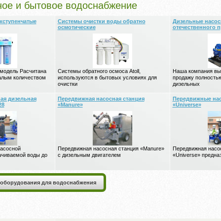
ое и бытовое водоснабжение
хступенчатые
Системы очистки воды обратно
Дизельные насос
осмотические
отечественного п
 модель Расчитана
Системы обратного осмоса Atoll,
Наша компания вып
алым количеством
используются в бытовых условиях для
продажу полность
очистки
дизельных
ая дизельная
Передвижная насосная станция
Передвижные нас
28
«Manure»
«Universe»
насосной
Передвижная насосная станция «Manure»
Передвижная насо
ачиваемой воды до
с дизельным двигателем
«Universe» предна
 оборудования для водоснабжения