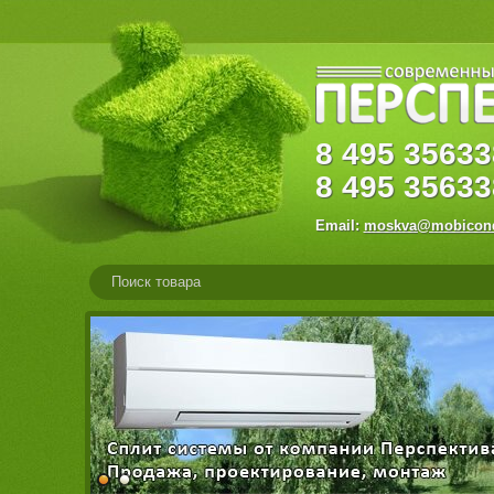
8
495
356
8
495
35633
Email:
moskva@mobicond