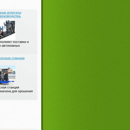
ные агрегаты
роизводства.
олняет поставки и
ю автономных
осные станции
сная станция
значена для орошения