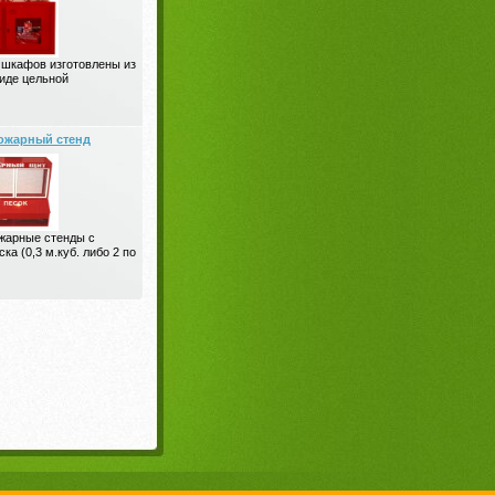
 шкафов изготовлены из
виде цельной
ожарный стенд
жарные стенды с
ка (0,3 м.куб. либо 2 по