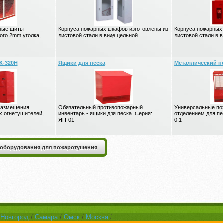
ные щиты
Корпуса пожарных шкафов изготовлены из
Корпуса пожарных
ого 2mm уголка,
листовой стали в виде цельной
листовой стали в 
К-320Н
Ящики для песка
Металлический п
размещения
Обязательный противопожарный
Универсальные по
х огнетушителей,
инвентарь - ящики для песка. Серия:
отделением для пес
ЯП-01
0,1
 оборудования для пожаротушения
 Новгород
/
Самара
/
Омск
/
Москва
/