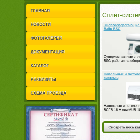
1
2
ГЛАВНАЯ
Сплит-систе
НОВОСТИ
Энергосберегающие 
Ballu BSG
ФОТОГАЛЕРЕЯ
ДОКУМЕНТАЦИЯ
Суперкомпактные спл
BSG работая на обогр
КАТАЛОГ
Напольные и потоло
системы
РЕКВИЗИТЫ
СХЕМА ПРОЕЗДА
Напольные и потолоч
BCFB-18 H newMUB-1
Смотреть весь ка