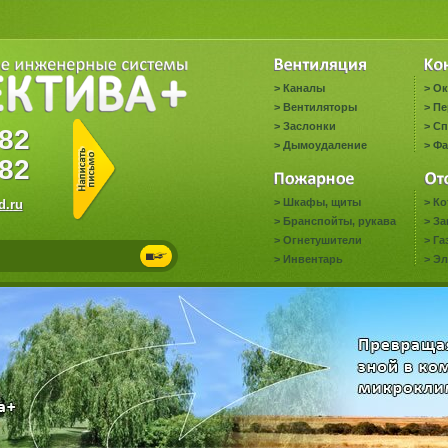
>
Каналы
>
Ок
>
Вентиляторы
>
Пе
>
Заслонки
>
Сп
3382
>
Дымоудаление
>
Фа
82
>
Шкафы, щиты
>
Ко
.ru
>
Бранспойты, рукава
>
За
>
Огнетушители
>
Га
>
Инвентарь
>
Эл