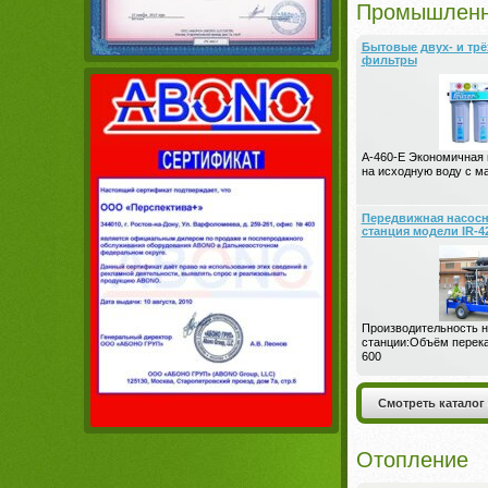
Промышленн
Бытовые двух- и трё
фильтры
A-460-E Экономичная
на исходную воду с м
Передвижная насосн
станция модели IR-4
Производительность 
станции:Объём перек
600
Смотреть каталог
Отопление