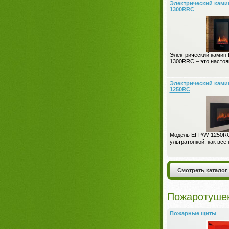
Электрический камин
1300RRC
Электрический камин E
1300RRC – это насто
Электрический камин
1250RC
Модель EFP/W-1250RC
ультратонкой, как все
Смотреть каталог
Пожаротуше
Пожарные щиты