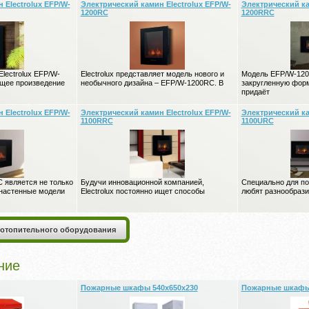
 Electrolux EFP/W-
Электрический камин Electrolux EFP/W-
Электрический ка
1200RC
1200RRC
lectrolux EFP/W-
Electrolux представляет модель нового и
Модель EFP/W-12
ящее произведение
необычного дизайна – EFP/W-1200RC. В
закругленную форм
придаёт
 Electrolux EFP/W-
Электрический камин Electrolux EFP/W-
Электрический ка
1100RRC
1100URC
 является не только
Будучи инновационной компанией,
Специально для по
 настенные модели
Electrolux постоянно ищет способы
любят разнообрази
 отопительного оборудования
ние
Пожарные шкафы 540x650x230
Пожарные шкафы 