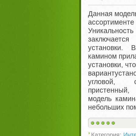
Данная модель
ассортименте 
Уникальност
заключается
установки.
камином прила
установки, чт
вариантуст
угловой, 
пристенный,
модель камин
небольших по
Категория:
Инте