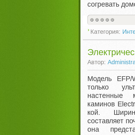
согревать до
Категория:
Инте
Электричес
Автор:
Administra
Модель EFP/
только уль
настенные м
каминов Elect
кой. Шири
составляет поч
она предст