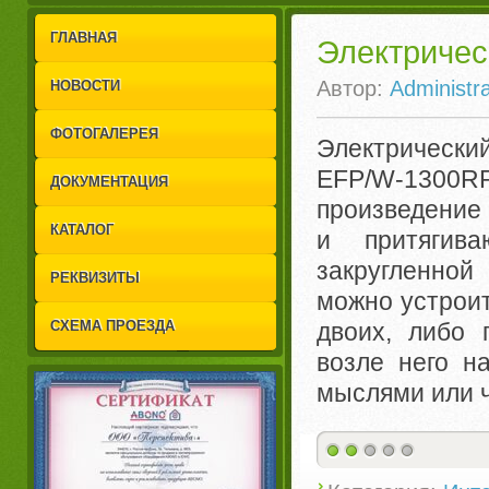
1
2
ГЛАВНАЯ
Электричес
Автор:
Administra
НОВОСТИ
ФОТОГАЛЕРЕЯ
Электрическ
EFP/W-1300
ДОКУМЕНТАЦИЯ
произведение 
КАТАЛОГ
и притягив
закругленной
РЕКВИЗИТЫ
можно устрои
СХЕМА ПРОЕЗДА
двоих, либо 
возле него н
мыслями или ч