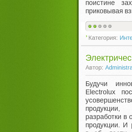
поистине за
приковывая вз
Категория:
Инте
Электричес
Автор:
Administra
Будучи инно
Electrolux п
усовершен
продукции,
разработки в 
продукции. И 