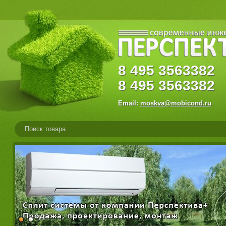
8
495
356338
8
495
3563382
Email:
moskva@mobicond.ru