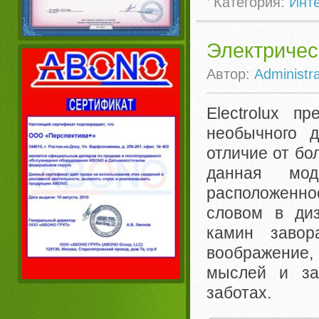
Категория:
Инте
Электричес
Автор:
Administra
Electrolux п
необычного 
отличие от б
данная мод
расположенн
словом в диз
камин завор
воображение,
мыслей и за
заботах.