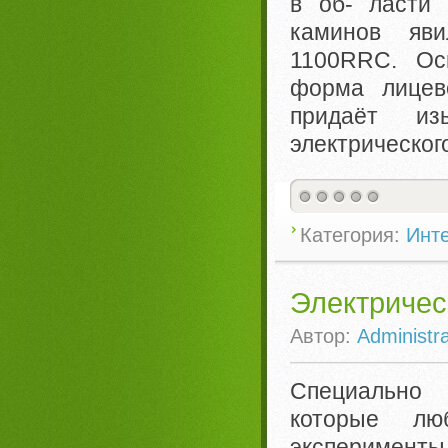
в об- ласти 
каминов яв
1100RRC. Ос
форма лицев
придаёт из
электрическог
Категория:
Инте
Электричес
Автор:
Administra
Специально
которые лю
эксперимен