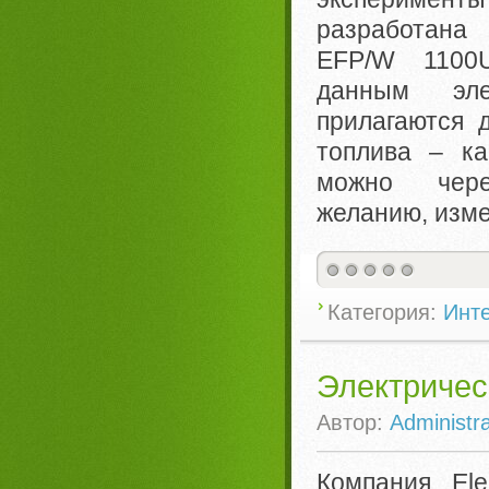
разработана
EFP/W 1100
данным эле
прилагаются 
топлива – ка
можно чер
желанию, изме
Категория:
Инте
Электричес
Автор:
Administra
Компания Ele