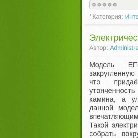
Категория:
Инте
Электричес
Автор:
Administra
Модель EF
закругленную
что прида
утонченность 
камина, а у
данной модел
впечатляющим
Такой электр
собрать вок