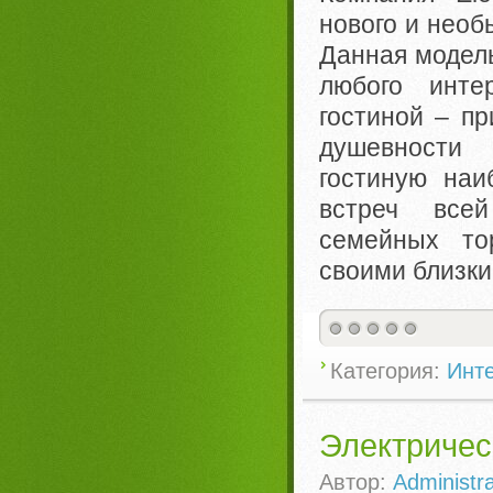
нового и необ
Данная модел
любого инте
гостиной – п
душевности 
гостиную на
встреч все
семейных то
своими близки
Категория:
Инте
Электричес
Автор:
Administra